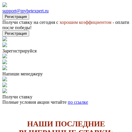
support@mybetexpert.ru
Регистрация
Получи ставку на сегодня с
хорошим коэффициентом
- оплати
после победы!
Регистрация
Зарегистрируйся
Напиши менеджеру
Получи ставку
Полные условия акции читайте
по ссылке
НАШИ ПОСЛЕДНИЕ