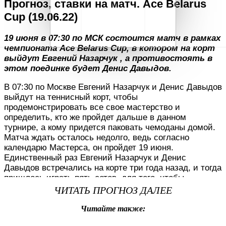
Прогноз, ставки на матч. Ace Belarus
Cup (19.06.22)
19 июня в 07:30 по МСК состоится матч в рамках
чемпионата Ace Belarus Cup, в котором на корт
выйдут Евгений Назарчук , а противостоять в
этом поединке будет Денис Давыдов.
В 07:30 по Москве Евгений Назарчук и Денис Давыдов
выйдут на теннисный корт, чтобы
продемонстрировать все свое мастерство и
определить, кто же пройдет дальше в данном
турнире, а кому придется паковать чемоданы домой.
Матча ждать осталось недолго, ведь согласно
календарю Мастерса, он пройдет 19 июня.
Единственный раз Евгений Назарчук и Денис
Давыдов встречались на корте три года назад, и тогда
пришлось играть пять сетов, для того, чтобы
определить победителя. Благодаря той победе
ЧИТАТЬ ПРОГНОЗ ДАЛЕЕ
Евгений Назарчук сейчас считается фаворитом.
Читайте также:
Евгений Назарчук — Денис