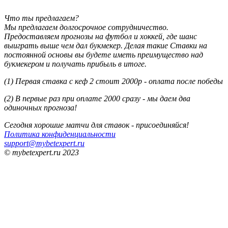
Давыдов. КТО ФАВОРИТ
Что ты предлагаем?
МАТЧА?
Мы предлагаем долгосрочное сотрудничество.
Предоставляем прогнозы на футбол и хоккей, где шанс
выиграть выше чем дал букмекер. Делая такие Ставки на
Букмекерские конторы начали принимать ставки на
постоянной основы вы будете иметь преимущество над
теннисную встречу Евгений Назарчук — Денис
букмекером и получать прибыль в итоге.
Давыдов, которая пройдет 19 июня в рамках
популярного Мастерса. Тем, кто хочет на него также
(1) Первая ставка с кеф 2 стоит 2000р - оплата после победы
поставить, необходимо это сделать до 07:30 по
московскому времени. Хотя обе известные личности
(2) В первые раз при оплате 2000 сразу - мы даем два
одиночных прогноза!
в мире тенниса много лет выступают на высочайшем
уровне, ранее они ни разу не встречались на корте.
Сегодня хорошие матчи для ставок - присоединяйся!
Политика конфиденциальности
Евгений Назарчук
support@mybetexpert.ru
© mybetexpert.ru 2023
На данный момент Евгений Назарчук является самым
опытным игроком на данном теннисном турнире, ведь
находится в 32-летнем возрасте, а участвует на этом
Мастерсе уже восьмой год подряд. Никаких особых
успехов не было, разве что однажды получилось
дойти до полуфинала, но можно не сомневаться, что
Евгений Назарчук однозначно попадет в восьмерку