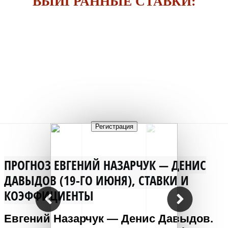
ВЫИГРАННЫЕ СТАВКИ:
Регистрация
ПРОГНОЗ ЕВГЕНИЙ НАЗАРЧУК — ДЕНИС
ДАВЫДОВ (19-ГО ИЮНЯ), СТАВКИ И
КОЭФФИЦИЕНТЫ
Евгений Назарчук — Денис Давыдов.