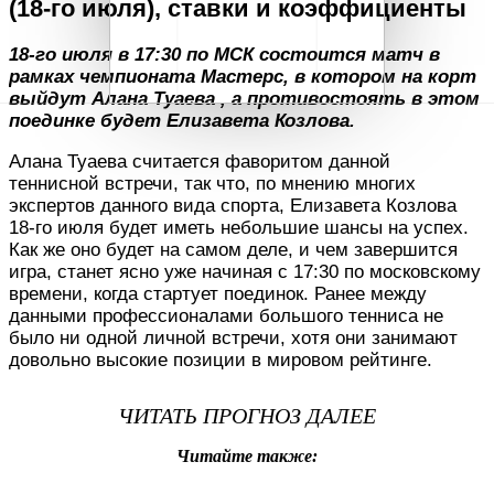
(18-го июля), ставки и коэффициенты
18-го июля в 17:30 по МСК состоится матч в
рамках чемпионата Мастерс, в котором на корт
выйдут Алана Туаева , а противостоять в этом
поединке будет Елизавета Козлова.
Алана Туаева считается фаворитом данной
теннисной встречи, так что, по мнению многих
экспертов данного вида спорта, Елизавета Козлова
18-го июля будет иметь небольшие шансы на успех.
Как же оно будет на самом деле, и чем завершится
игра, станет ясно уже начиная с 17:30 по московскому
времени, когда стартует поединок. Ранее между
данными профессионалами большого тенниса не
было ни одной личной встречи, хотя они занимают
довольно высокие позиции в мировом рейтинге.
СТАВКИ/КОЭФФИЦИЕНТЫ
ЧИТАТЬ ПРОГНОЗ ДАЛЕЕ
БУКМЕКЕРСКИХ КОНТОР НА
Читайте также:
МАТЧ Алана Туаева — Елизавета