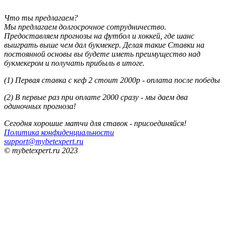
Козлова:
Что ты предлагаем?
Мы предлагаем долгосрочное сотрудничество.
В 17:30 по Москве Алана Туаева выйдет на корт при
Предоставляем прогнозы на футбол и хоккей, где шанс
многочисленной поддержке болельщиков, которая
выиграть выше чем дал букмекер. Делая такие Ставки на
может помочь лучше сыграть в поединке, где
постоянной основы вы будете иметь преимущество над
оппонентом выступает Елизавета Козлова. Согласно
букмекером и получать прибыль в итоге.
календарю данного турнира, игра состоится уже 18-го
июля. Алана Туаева не лучшим образом играет
(1) Первая ставка с кеф 2 стоит 2000р - оплата после победы
против данного соперника, ведь при двух победах
(2) В первые раз при оплате 2000 сразу - мы даем два
было уже семь поражений, причем трое из них как раз
одиночных прогноза!
в последних встречах.
Сегодня хорошие матчи для ставок - присоединяйся!
Алана Туаева
Политика конфиденциальности
support@mybetexpert.ru
© mybetexpert.ru 2023
В этом сезоне Алана Туаева имеет в своем активе
уже большое количество сыгранных матчей, что
однозначно говорит о том, что двенадцатая ракетка
мира имеет хорошую форму, так как была
возможность ее наиграть. Конечно, несмотря на
великолепные результаты на предыдущих турнирах,
на них не стоит обращать особое внимание, ведь на
тех Челленджерах были оппоненты совершенно