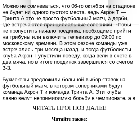
Можно не сомневаться, что 06-го октября на стадионе
не будет ни одного пустого места, ведь Акрон Т —
Тринта А это не просто футбольный матч, а дерби,
где встречаются принципиальные соперники. Чтобы
не пропустить начало поединка, необходимо прийти
на трибуны или включить телевизор до 09:00 по
московскому времени. В этом сезоне команды уже
встречались три месяца назад, и тогда футболисты
клуба Акрон Т упустили победу, когда вели в счете в
два мяча, но в итоге поединок завершился со счетом
3-3.
Букмекеры предложили большой выбор ставок на
футбольный матч, в котором соперниками будут
команда Акрон Т и команда Тринта А. Эти клубы
давно ведут непримиримую борьбу в чемпионате, а в
последние годы их противостояние вышло на новый
ЧИТАТЬ ПРОГНОЗ ДАЛЕЕ
уровень, так как сейчас эти команды одни из
основных претендентов на борьбу за золотые медали
Читайте также:
футбольного первенства своей страны. Так что нас
ждет горячее противостояние, в котором нашим
прогнозистам наиболее вероятной ставкой видится