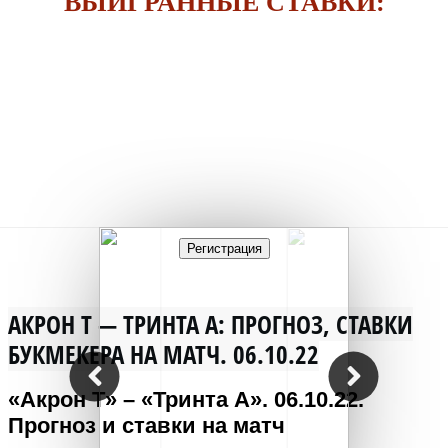
ВЫИГРАННЫЕ СТАВКИ:
Регистрация
АКРОН Т — ТРИНТА А: ПРОГНОЗ, СТАВКИ
БУКМЕКЕРА НА МАТЧ. 06.10.22
«Акрон Т» – «Тринта А». 06.10.22.
Прогноз и ставки на матч