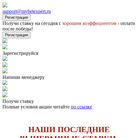
support@mybetexpert.ru
Регистрация
Получи ставку на сегодня с
хорошим коэффициентом
- оплати
после победы!
Регистрация
Зарегистрируйся
Напиши менеджеру
Получи ставку
Полные условия акции читайте
по ссылке
НАШИ ПОСЛЕДНИЕ