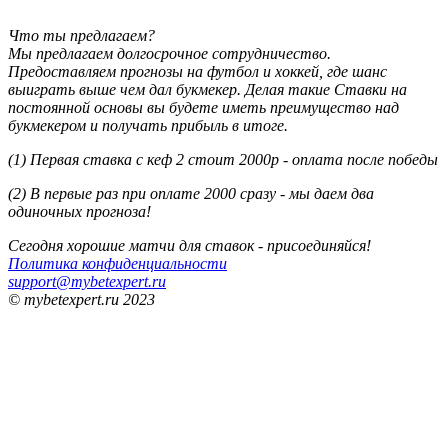
В 10:00 по Москве Михал Крайци выйдет на корт при
Что ты предлагаем?
Мы предлагаем долгосрочное сотрудничество.
многочисленной поддержке болельщиков, которая
Предоставляем прогнозы на футбол и хоккей, где шанс
может помочь лучше сыграть в поединке, где
выиграть выше чем дал букмекер. Делая такие Ставки на
оппонентом выступает Брайан Боземой. Согласно
постоянной основы вы будете иметь преимущество над
календарю данного турнира, игра состоится уже 09
букмекером и получать прибыль в итоге.
октября. Михал Крайци не лучшим образом играет
против данного соперника, ведь при двух победах
(1) Первая ставка с кеф 2 стоит 2000р - оплата после победы
было уже семь поражений, причем трое из них как раз
(2) В первые раз при оплате 2000 сразу - мы даем два
в последних встречах.
одиночных прогноза!
Михал Крайци
Сегодня хорошие матчи для ставок - присоединяйся!
Политика конфиденциальности
support@mybetexpert.ru
Первые матчи в этом сезоне продемонстрировали,
© mybetexpert.ru 2023
что Михал Крайци находится в великолепной форме,
так что может очень далеко зайти. Кроме того, с
мотивацией проблем не будет, так как турнир
домашний, а значит, в каждом матче обеспечена
мощная поддержка публики. В предыдущих матчах
большинство считало, что Михал Крайци является
аутсайдером, но все же они завершились победами,
гарантировавшими проход в следующий этап. Михал