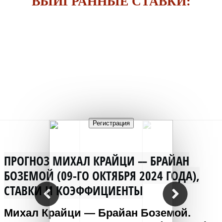
ВЫИГРАННЫЕ СТАВКИ:
Регистрация
ПРОГНОЗ МИХАЛ КРАЙЦИ — БРАЙАН
БОЗЕМОЙ (09-ГО ОКТЯБРЯ 2024 ГОДА),
СТАВКИ И КОЭФФИЦИЕНТЫ
Михал Крайци — Брайан Боземой.