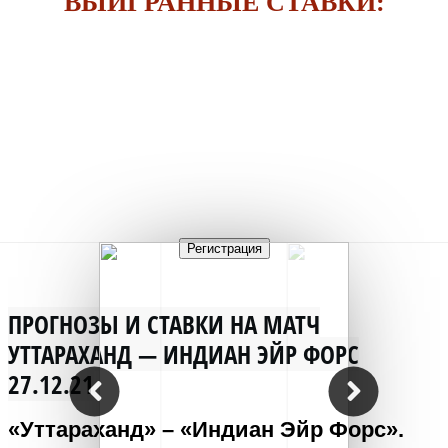
ВЫИГРАННЫЕ СТАВКИ:
Регистрация
ПРОГНОЗЫ И СТАВКИ НА МАТЧ
УТТАРАХАНД — ИНДИАН ЭЙР ФОРС
27.12.21
«Уттараханд» – «Индиан Эйр Форс».