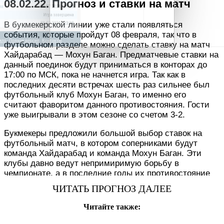
08.02.22. Прогноз и ставки на матч
В букмекерской линии уже стали появляться
события, которые пройдут 08 февраля, так что в
футбольном разделе можно сделать ставку на матч
Хайдарабад — Мохун Баган. Предматчевые ставки на
данный поединок будут приниматься в конторах до
17:00 по МСК, пока не начнется игра. Так как в
последних десяти встречах шесть раз сильнее был
футбольный клуб Мохун Баган, то именно его
считают фаворитом данного противостояния. Гости
уже выигрывали в этом сезоне со счетом 3-2.
Букмекеры предложили большой выбор ставок на
футбольный матч, в котором соперниками будут
команда Хайдарабад и команда Мохун Баган. Эти
клубы давно ведут непримиримую борьбу в
чемпионате, а в последние годы их противостояние
вышло на новый уровень, так как сейчас эти команды
ЧИТАТЬ ПРОГНОЗ ДАЛЕЕ
одни из основных претендентов на борьбу за золотые
медали футбольного первенства своей страны. Так
Читайте также:
что нас ждет горячее противостояние, в котором
нашим прогнозистам наиболее вероятной ставкой