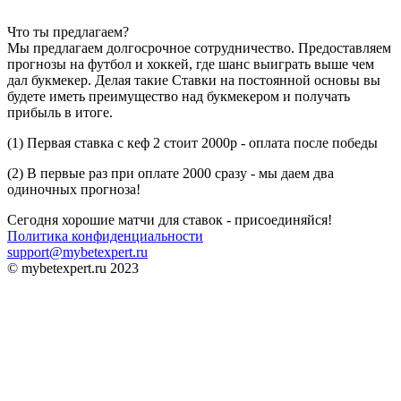
видится ставка на тотал больше желтых карточек.
Что ты предлагаем?
Статистика показывает, что в матчах между собой
Мы предлагаем долгосрочное сотрудничество. Предоставляем
соперники всегда действуют очень грубо, что будет
прогнозы на футбол и хоккей, где шанс выиграть выше чем
способствовать проходу ставки. Конечно, команда
дал букмекер. Делая такие Ставки на постоянной основы вы
Хайдарабад на порядок сильнее своих соперников,
будете иметь преимущество над букмекером и получать
однако, на наш взгляд, букмекеры несколько занизили
прибыль в итоге.
коэффициент на победу хозяев поля. И мы
предлагаем здесь заиграть ставку на фору гостей.
(1) Первая ставка с кеф 2 стоит 2000р - оплата после победы
Вряд ли у команды Хайдарабад сейчас все настолько
(2) В первые раз при оплате 2000 сразу - мы даем два
хорошо, чтобы хозяева смогли обыграть своих
одиночных прогноза!
соперников с преимуществом в несколько голов. Да и
команда Мохун Баган уже далеко не такие мальчики
Сегодня хорошие матчи для ставок - присоединяйся!
для битья. Нет сомнений в том, что матч будет
Политика конфиденциальности
результативным, в составах обеих команд достаточно
support@mybetexpert.ru
футболистов, которые умеют реализовывать голевые
© mybetexpert.ru 2023
моменты. Пробитию тотала также будет
способствовать то, что оба клуба действуют в
атакующем стиле, поэтому ставка на тотал больше в
этом матче выглядит вполне оправданным выбором.
СТАВКИ/КОЭФФИЦИЕНТЫ