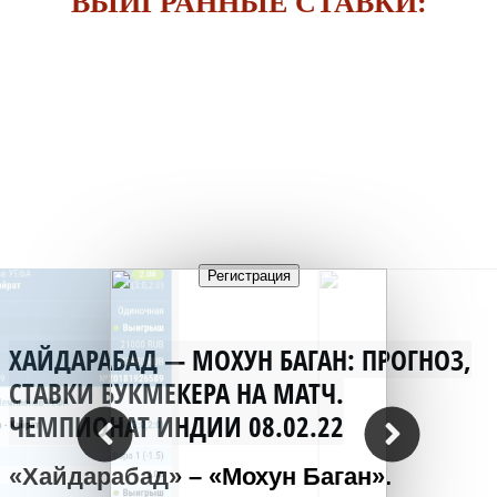
ВЫИГРАННЫЕ СТАВКИ:
Регистрация
ХАЙДАРАБАД — МОХУН БАГАН: ПРОГНОЗ,
СТАВКИ БУКМЕКЕРА НА МАТЧ.
ЧЕМПИОНАТ ИНДИИ 08.02.22
«Хайдарабад» – «Мохун Баган».