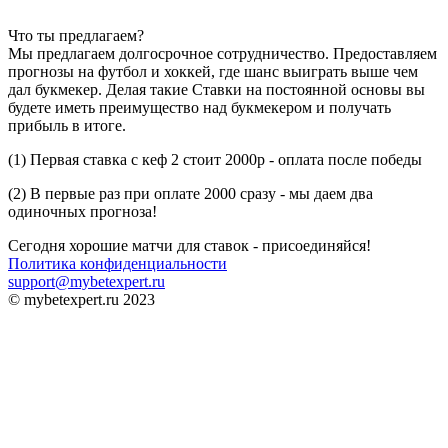
ноября 2022 года, а на корт звезды мирового тенниса
Что ты предлагаем?
должны выйти в 12:30 по московскому времени.
Мы предлагаем долгосрочное сотрудничество. Предоставляем
Поклонники данного вида спорта очень сильно ждали
прогнозы на футбол и хоккей, где шанс выиграть выше чем
этого матча, ведь последний раз Сара Ланка и Эвита
дал букмекер. Делая такие Ставки на постоянной основы вы
Рамирес встречались на корте еще шесть лет назад,
будете иметь преимущество над букмекером и получать
после чего их ни разу не сводил жребий на
прибыль в итоге.
многочисленных турнирах. Ранее было сыграно
четыре личных встречи, в которых Сара Ланка имеет
(1) Первая ставка с кеф 2 стоит 2000р - оплата после победы
три победы при одном поражении.
(2) В первые раз при оплате 2000 сразу - мы даем два
одиночных прогноза!
Сара Ланка
Сегодня хорошие матчи для ставок - присоединяйся!
Политика конфиденциальности
Так как Сара Ланка выходит на корт практически
support@mybetexpert.ru
впервые спустя год перерыва, то никто не собирается
© mybetexpert.ru 2023
ждать чуда, ведь понятно, что еще необходимо время
для того, чтобы наиграть хорошую форму. До этого
матча был сыгран всего один поединок, где хоть и
была победа, но болельщикам легенды тенниса
пришлось заметно понервничать. Несмотря на
слабый класс оппонента, при счете 2-0 мало не было
потеряно преимущество. Правда, Сара Ланка снова