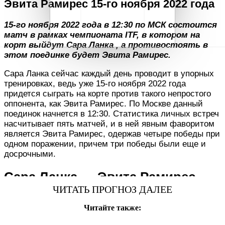
Эвита Рамирес 15-го ноября 2022 года
15-го ноября 2022 года в 12:30 по МСК состоится
матч в рамках чемпионата ITF, в котором на
корт выйдут Сара Ланка , а противостоять в
этом поединке будет Эвита Рамирес.
Сара Ланка сейчас каждый день проводит в упорных
тренировках, ведь уже 15-го ноября 2022 года
придется сыграть на корте против такого непростого
оппонента, как Эвита Рамирес. По Москве данный
поединок начнется в 12:30. Статистика личных встреч
насчитывает пять матчей, и в ней явным фаворитом
является Эвита Рамирес, одержав четыре победы при
одном поражении, причем три победы были еще и
досрочными.
Сара Ланка — Эвита Рамирес.
ЧИТАТЬ ПРОГНОЗ ДАЛЕЕ
КТО ФАВОРИТ МАТЧА?
Читайте также:
Теннисный поединок Сара Ланка — Эвита Рамирес
запланирован организаторами турнира на 15-го