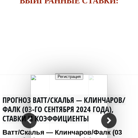
ВЫИГРАННЫЕ СТАВКИ:
Регистрация
ПРОГНОЗ ВАТТ/СКАЛЬЯ — КЛИНЧАРОВ/
ФАЛК (03-ГО СЕНТЯБРЯ 2024 ГОДА),
СТАВКИ И КОЭФФИЦИЕНТЫ
Ватт/Скалья — Клинчаров/Фалк (03