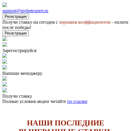
support@mybetexpert.ru
Регистрация
Получи ставку на сегодня с
хорошим коэффициентом
- оплати
после победы!
Регистрация
Зарегистрируйся
Напиши менеджеру
Получи ставку
Полные условия акции читайте
по ссылке
НАШИ ПОСЛЕДНИЕ