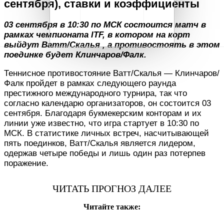
сентября), ставки и коэффициенты
03 сентября в 10:30 по МСК состоится матч в
рамках чемпионата ITF, в котором на корт
выйдут Ватт/Скалья , а противостоять в этом
поединке будет Клинчаров/Фалк.
Теннисное противостояние Ватт/Скалья — Клинчаров/
Фалк пройдет в рамках следующего раунда
престижного международного турнира, так что
согласно календарю организаторов, он состоится 03
сентября. Благодаря букмекерским конторам и их
линии уже известно, что игра стартует в 10:30 по
МСК. В статистике личных встреч, насчитывающей
пять поединков, Ватт/Скалья является лидером,
одержав четыре победы и лишь один раз потерпев
поражение.
Ватт/Скалья — Клинчаров/Фалк.
ЧИТАТЬ ПРОГНОЗ ДАЛЕЕ
КТО ФАВОРИТ МАТЧА?
Читайте также:
Букмекерские конторы начали принимать ставки на