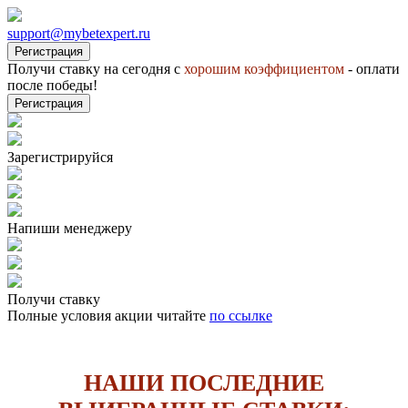
support@mybetexpert.ru
Регистрация
Получи ставку на сегодня с
хорошим коэффициентом
- оплати
после победы!
Регистрация
Зарегистрируйся
Напиши менеджеру
Получи ставку
Полные условия акции читайте
по ссылке
НАШИ ПОСЛЕДНИЕ