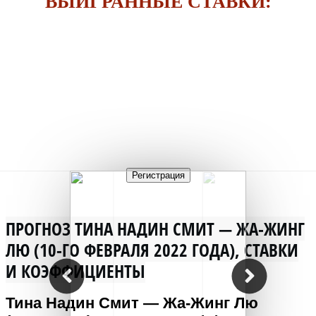
ВЫИГРАННЫЕ СТАВКИ:
Регистрация
ПРОГНОЗ ТИНА НАДИН СМИТ — ЖА-ЖИНГ
ЛЮ (10-ГО ФЕВРАЛЯ 2022 ГОДА), СТАВКИ
И КОЭФФИЦИЕНТЫ
Тина Надин Смит — Жа-Жинг Лю