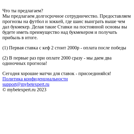
Жинг Лю:
Что ты предлагаем?
Мы предлагаем долгосрочное сотрудничество. Предоставляем
До 10.02.2022 осталось не так много времени, так что
прогнозы на футбол и хоккей, где шанс выиграть выше чем
тем, кто все же хочет увидеть теннисный поединок
дал букмекер. Делая такие Ставки на постоянной основы вы
Тина Надин Смит — Жа-Жинг Лю вживую,
будете иметь преимущество над букмекером и получать
необходимо поспешить. Уже четыре года Тина Надин
прибыль в итоге.
Смит и Жа-Жинг Лю не выходили вместе на один
корт, а ранее было всего две личных встречи, в
(1) Первая ставка с кеф 2 стоит 2000р - оплата после победы
которых каждый оппонент сумел получить по одной
(2) В первые раз при оплате 2000 сразу - мы даем два
победе со счетом 3-2. Начало этого матча в 05:05 по
одиночных прогноза!
МСК.
Сегодня хорошие матчи для ставок - присоединяйся!
Тина Надин Смит
Политика конфиденциальности
support@mybetexpert.ru
© mybetexpert.ru 2023
По непонятным причинам Тина Надин Смит в этом
сезоне демонстрирует неоднозначные результаты,
показывая нестабильность. В одних матчах
получается одержать победу над непростым
оппонентом, но уже в другом Тина Надин Смит
теряется и отдает победу сопернику, значительно
ниже расположенном в теннисном рейтинге. Не
удивительно, что такие результаты привели к