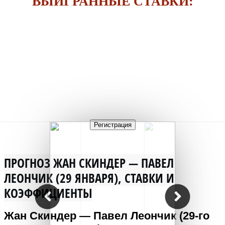
ВЫИГРАННЫЕ СТАВКИ:
Регистрация
ПРОГНОЗ ЖАН СКИНДЕР — ПАВЕЛ
ЛЕОНЧИК (29 ЯНВАРЯ), СТАВКИ И
КОЭФФИЦИЕНТЫ
Жан Скиндер — Павел Леончик (29-го