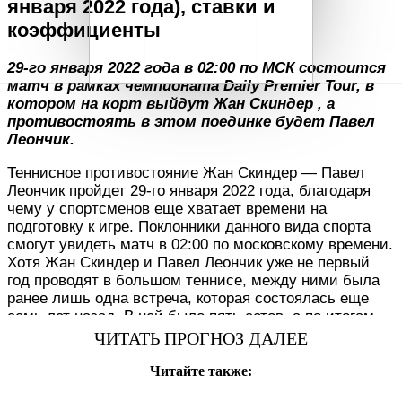
января 2022 года), ставки и
коэффициенты
29-го января 2022 года в 02:00 по МСК состоится
матч в рамках чемпионата Daily Premier Tour, в
котором на корт выйдут Жан Скиндер , а
противостоять в этом поединке будет Павел
Леончик.
Теннисное противостояние Жан Скиндер — Павел
Леончик пройдет 29-го января 2022 года, благодаря
чему у спортсменов еще хватает времени на
подготовку к игре. Поклонники данного вида спорта
смогут увидеть матч в 02:00 по московскому времени.
Хотя Жан Скиндер и Павел Леончик уже не первый
год проводят в большом теннисе, между ними была
ранее лишь одна встреча, которая состоялась еще
семь лет назад. В ней было пять сетов, а по итогам
матча победу праздновала будущая первая ракетка
ЧИТАТЬ ПРОГНОЗ ДАЛЕЕ
мира Павел Леончик.
Читайте также:
СТАВКИ/КОЭФФИЦИЕНТЫ