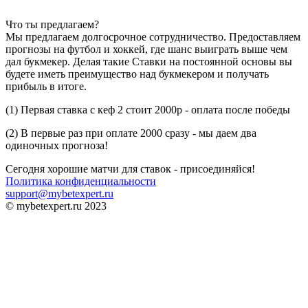
футболистов. Эта информация существенным
образом повлияла на котировки букмекеров,
Что ты предлагаем?
выставленных на этот матч. Наши прогнозисты
Мы предлагаем долгосрочное сотрудничество. Предоставляем
считали, что оснований для такого завышенного
прогнозы на футбол и хоккей, где шанс выиграть выше чем
коэффициента на победу команды Льянерос (жен) в
дал букмекер. Делая такие Ставки на постоянной основы вы
этом матче нет, так как отсутствие двух лидеров для
будете иметь преимущество над букмекером и получать
такого клуба, каким является команда Льянерос (жен)
прибыль в итоге.
– не критично, так как глубина скамейки позволяет
(1) Первая ставка с кеф 2 стоит 2000р - оплата после победы
провести ротацию состава, без существенной потери
качества игры. Тем более что сейчас стало известно
(2) В первые раз при оплате 2000 сразу - мы даем два
о том, что лидеры все же сыграют. Мы думаем, что
одиночных прогноза!
команда Льянерос (жен) сегодня добьется уверенной
победы над своими соперниками, так что,
Сегодня хорошие матчи для ставок - присоединяйся!
рекомендуем играть не только победу хозяев поля в
Политика конфиденциальности
support@mybetexpert.ru
этом матче, но и делать ставки на фору команды
© mybetexpert.ru 2023
Льянерос (жен). Учитывая, что команды будут
действовать основными составами, нам также
кажутся вполне играбельными ставки на общий тотал
больше в матче, так как хозяева вряд ли забьют
менее двух голов, да и гостям вполне по силам
наиграть на забитый мяч. Также здесь можно
рассмотреть ставку на индивидуальный тотал голов
команды Льянерос (жен) на больше, исходя из того,