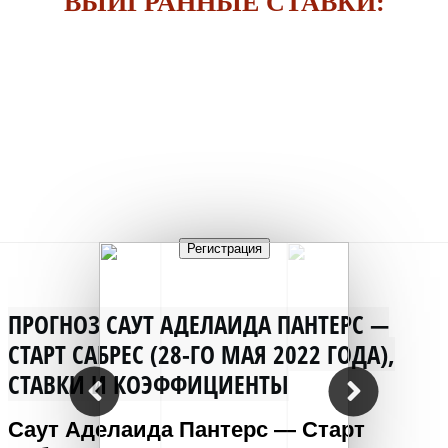
ВЫИГРАННЫЕ СТАВКИ:
Регистрация
ПРОГНОЗ САУТ АДЕЛАИДА ПАНТЕРС —
СТАРТ САБРЕС (28-ГО МАЯ 2022 ГОДА),
СТАВКИ И КОЭФФИЦИЕНТЫ
Саут Аделаида Пантерс — Старт