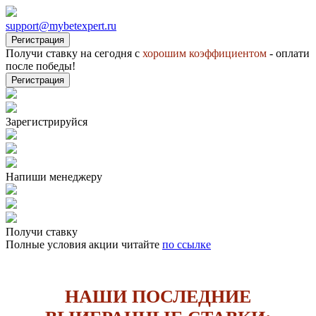
support@mybetexpert.ru
Регистрация
Получи ставку на сегодня с
хорошим коэффициентом
- оплати
после победы!
Регистрация
Зарегистрируйся
Напиши менеджеру
Получи ставку
Полные условия акции читайте
по ссылке
НАШИ ПОСЛЕДНИЕ