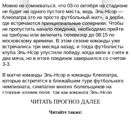
Можно не сомневаться, что 03-го октября на стадионе
не будет ни одного пустого места, ведь Эль-Нсор —
Клеопатра это не просто футбольный матч, а дерби,
где встречаются принципиальные соперники. Чтобы
не пропустить начало поединка, необходимо прийти
на трибуны или включить телевизор до 08:15 по
московскому времени. В этом сезоне команды уже
встречались три месяца назад, и тогда футболисты
клуба Эль-Нсор упустили победу, когда вели в счете в
два мяча, но в итоге поединок завершился со счетом
3-3.
В матче команды Эль-Нсор и команды Клеопатра,
которые встретятся в ближайшем туре футбольного
чемпионата, симпатии многих болельщиков на
стороне хозяев поля, так как команда Эль-Нсор
демонстрирует отличный коллективный футбол,
ЧИТАТЬ ПРОГНОЗ ДАЛЕЕ
благодаря которому добивается нужного результата в
матчах со своими соперниками. Несмотря на то, что в
Читайте также:
межсезонье клуб провел некоторую кадровую
перестановку – ушли несколько лидеров, пока это
никак не отражается на результатах клуба. Наши