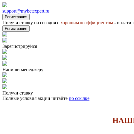
support@mybetexpert.ru
Регистрация
Получи ставку на сегодня с
хорошим коэффициентом
- оплати 
Регистрация
Зарегистрируйся
Напиши менеджеру
Получи ставку
Полные условия акции читайте
по ссылке
НАШИ