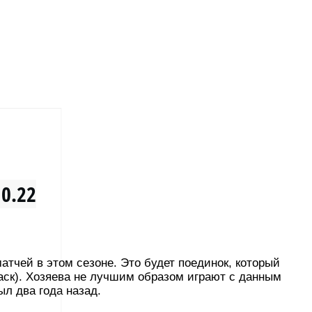
0.22
атчей в этом сезоне. Это будет поединок, который
аск). Хозяева не лучшим образом играют с данным
л два года назад.